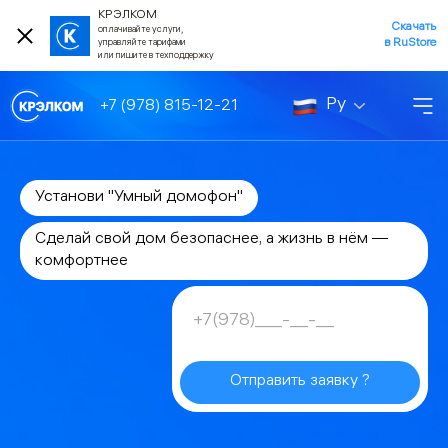
КРЭЛКОМ
Скачать
оплачивайте услуги,
в RuStore
управляйте тарифами
или пишите в техподдержку
Ру
+7 (978) 815-12-21
Установи "Умный домофон"
Сделай свой дом безопаснее, а жизнь в нём —
комфортнее
Отправить заявку ?