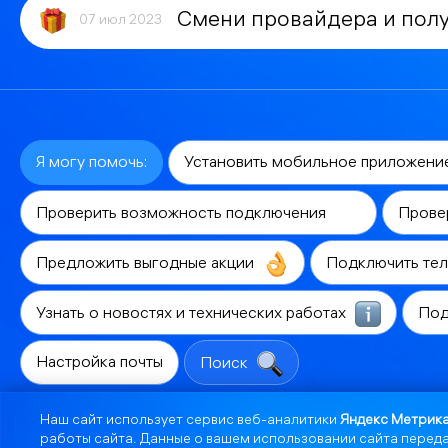
Смени провайдера и полу
07 июл 2023
Я могу помочь:
Установить мобильное приложени
Проверить возможность подключения
Прове
Предложить выгодные акции
Подключить те
Узнать о новостях и технических работах
Под
Настройка почты
Поиск
Наш сайт использует сервис веб-аналитики
Яндекс Метрик
работы сайта. Данные о вашем использовании сайта переда