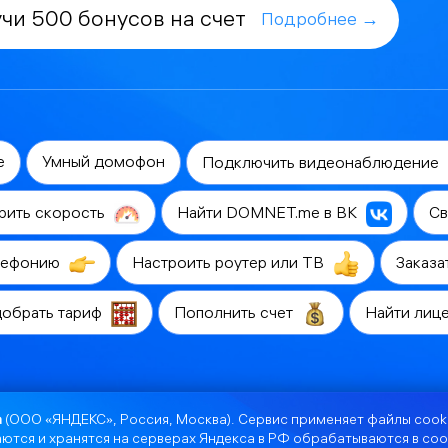
чи 500 бонусов на счет
Подробнее →
е
Умный домофон
Подключить видеонаблюдение
рить скорость
Найти DOMNET.me в ВК
Св
лефонию
Настроить роутер или ТВ
Заказа
обрать тариф
Пополнить счет
Найти лиц
а
(ООО «ЯНДЕКС», Россия, Москва). Сервис применяет файлы cooki
ются и хранятся на серверах Яндекса в РФ обрабатываются в соо